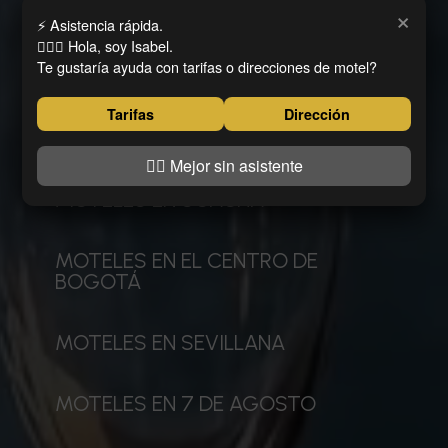
×
⚡ Asistencia rápida.
MOTELES EN USME
🙋🏻‍♀️ Hola, soy Isabel.
Te gustaría ayuda con tarifas o direcciones de motel?
Tarifas
Dirección
MOTELES EN SANTA LUCIA
👍🏼 Mejor sin asistente
MOTELES EN SOACHA
MOTELES EN EL CENTRO DE
BOGOTÁ
MOTELES EN SEVILLANA
MOTELES EN 7 DE AGOSTO