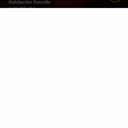
Habitación Sencilla
$ 40,000 / 3 horas
$ 55,000 / Amanecida
VER INFORMACIÓN COMPLETA
MOTELES EN BOGOTÁ
Moteles en Chapinero
Moteles en Primero de Mayo
Moteles en Venecia
Moteles en Restrepo