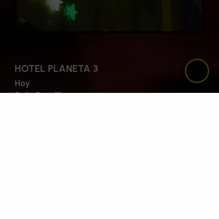
🙋🏻‍♀️
HOTEL PLANETA 3
Hoy
Suite Sencilla
$ 50,000 / 4 horas
$ 90,000 / Amanecida
Decoración:
Pétalos de rosa en la habitación,
mensaje corto con los pétalos como TE AMO, FELIZ
CUMPLE, TQM. Globos en forma de corazón y velitas
aromáticas. No incluye bebida. Domingo a jueves.
Valor Decoración: $100,000